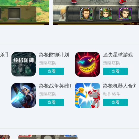
杀手
终极防御计划
迷失星球游戏
策略塔防
策略塔防
查看
查看
终极战争英雄TD
终极机器人合并
策略塔防
动作格斗
查看
查看