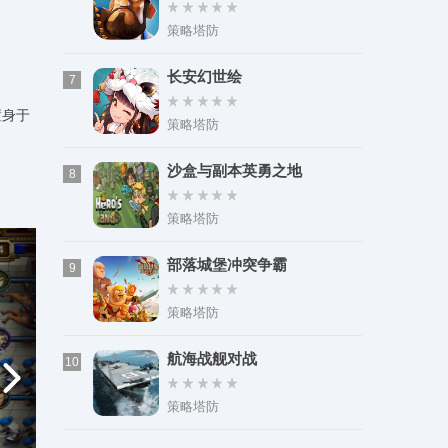
策略塔防
长安幻世绘
7
置身于
策略塔防
沙盒与副本英勇之地
8
策略塔防
部落城堡冲突争霸
9
策略塔防
航海战舰对战
10
策略塔防