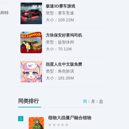
极速3D赛车游戏
施和特
类型：赛车竞速
大小：109.22M
方块保安好莱坞司机
类型：益智休闲
大小：70.11M
扭蛋人生中文版免费
类型：角色扮演
大小：181.05M
浙江大学新生慕课mooc
类型：学习办公
同类排行
周
/
月
/
总
大小：41.09M
植物大战僵尸融合植物
1
独步武林之热血江湖手游