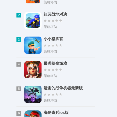
类型：角色扮演
策略塔防
大小：277.05M
红蓝战地对决
2
策略塔防
小小指挥官
3
策略塔防
最强堡垒游戏
4
策略塔防
进击的战争机器最新版
5
策略塔防
海岛奇兵ios版
6