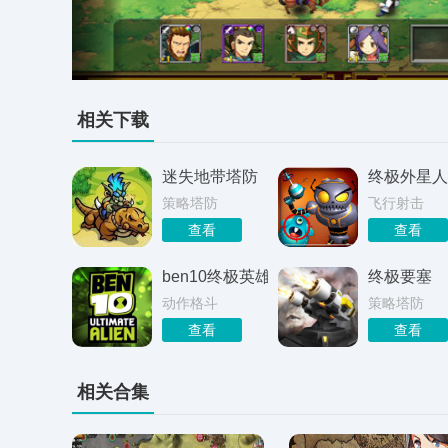
相关下载
迷失地带塔防
终极外星人
策略塔防
飞行射击
查看
查看
ben10终极英雄终极形态
终极要塞
动作格斗
策略塔防
查看
查看
相关合集