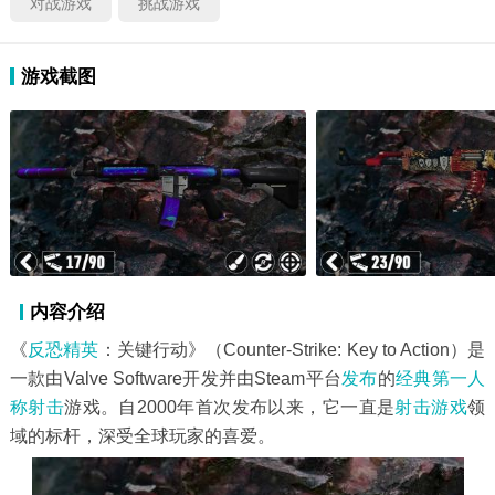
对战游戏
挑战游戏
游戏截图
内容介绍
《
反恐
精英
：关键行动》（Counter-Strike: Key to Action）是
一款由Valve Software开发并由Steam平台
发布
的
经典
第一人
称射击
游戏。自2000年首次发布以来，它一直是
射击游戏
领
域的标杆，深受全球玩家的喜爱。