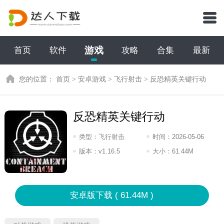
游戏
首页
软件
攻略
合集
最新
您的位置：
首页
>
安卓游戏
>
飞行射击
>
反恐精英关键行动
反恐精英关键行动
类型：
飞行射击
时间：
2026-05-06
07:2026
版本：
v1.16.5
大小：
61.44M
安卓版下载 ( 61.44M )