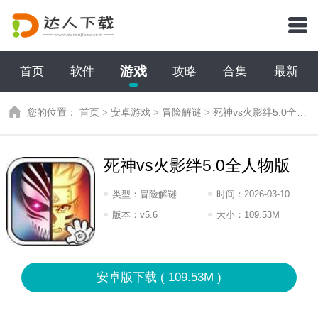
游戏
首页
软件
攻略
合集
最新
您的位置：
首页
>
安卓游戏
>
冒险解谜
>
死神vs火影绊5.0全人物版
死神vs火影绊5.0全人物版
类型：
冒险解谜
时间：
2026-03-10
09:2026
版本：
v5.6
大小：
109.53M
安卓版下载 ( 109.53M )