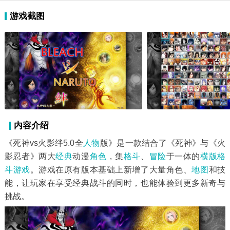
游戏截图
内容介绍
《死神vs火影绊5.0全
人物
版》是一款结合了《死神》与《火
影忍者》两大
经典
动漫
角色
，集
格斗
、
冒险
于一体的
横版
格
斗游戏
。游戏在原有版本基础上新增了大量角色、
地图
和技
能，让玩家在享受经典战斗的同时，也能体验到更多新奇与
挑战。