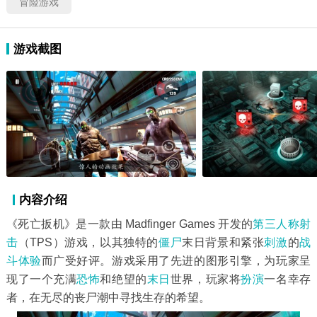
冒险游戏
游戏截图
内容介绍
《死亡扳机》是一款由 Madfinger Games 开发的
第三人称射
击
（TPS）游戏，以其独特的
僵尸
末日背景和紧张
刺激
的
战
斗
体验
而广受好评。游戏采用了先进的图形引擎，为玩家呈
现了一个充满
恐怖
和绝望的
末日
世界，玩家将
扮演
一名幸存
者，在无尽的丧尸潮中寻找生存的希望。