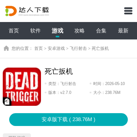
游戏
首页
软件
攻略
合集
最新
您的位置：
首页
>
安卓游戏
>
飞行射击
>
死亡扳机
死亡扳机
类型：
飞行射击
时间：
2026-05-10
09:2026
版本：
v2.7.0
大小：
238.76M
安卓版下载 ( 238.76M )