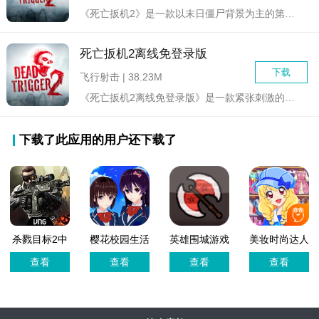
《死亡扳机2》是一款以末日僵尸背景为主的第一人称射击游戏，是...
死亡扳机2离线免登录版
下载
飞行射击 | 38.23M
《死亡扳机2离线免登录版》是一款紧张刺激的僵尸题材第一人称射...
下载了此应用的用户还下载了
杀戮目标2中
樱花校园生活
英雄围城游戏
美妆时尚达人
文版
模拟器游戏
官方正版
查看
查看
查看
查看