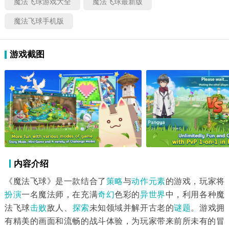
魔法飞球游戏大全
魔法飞球最新版
魔法飞球手机版
游戏截图
内容介绍
《魔法飞球》是一款结合了
策略
与
动作元素
的游戏，玩家将
扮演
一名魔法师，在充满
奇幻
色彩的
异世界
中，利用各种魔
法飞球
击败
敌人、
探索
未知领域并解开古老的
谜题
。游戏拥
有精美的画面和流畅的战斗体验，为玩家带来前所未有的冒