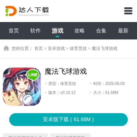
游戏
首页
软件
攻略
合集
最新
您的位置：
首页
>
安卓游戏
>
体育竞技
>
魔法飞球游戏
魔法飞球游戏
类型：
体育竞技
时间：
2026-05-03
20:2026
版本：
v0.10.12
大小：
61.68M
安卓版下载 ( 61.68M )