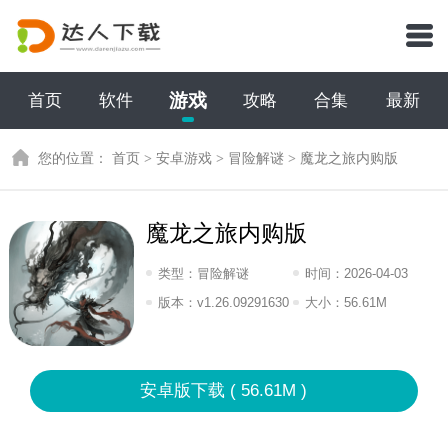
游戏
首页
软件
攻略
合集
最新
您的位置：
首页
>
安卓游戏
>
冒险解谜
>
魔龙之旅内购版
魔龙之旅内购版
类型：
冒险解谜
时间：
2026-04-03
07:2026
版本：
v1.26.09291630
大小：
56.61M
安卓版下载 ( 56.61M )