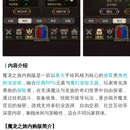
内容介绍
魔龙之旅内购版是一款以
复古
手绘风格为核心的
放置
类
角色
扮演游戏
，融合
经典RPG
元素与
魔幻
冒险
主题
。玩家将化身
勇敢的
探险
者，在充满魔法与龙族的奇幻世界中自由探索，
通过挂机战斗、装备收集、技能升级等玩法，逐步揭开魔龙
背后的秘密。游戏支持多职业选择、自由交易、社交互动等
深度内容，兼顾休闲与策略性，适合不同玩家群体。
【魔龙之旅内购版简介】