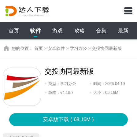
软件
首页
游戏
攻略
合集
最新
您的位置：
首页
>
安卓软件
>
学习办公
>
交投协同最新版
交投协同最新版
类型：
学习办公
时间：
2026-04-19
07:2026
版本：
v4.10.7
大小：
68.16M
安卓版下载 ( 68.16M )