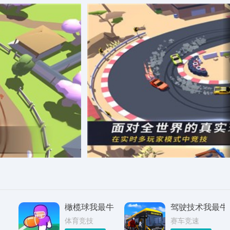
橄榄球我最牛
驾驶技术我最牛
体育竞技
赛车竞速