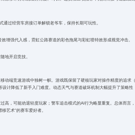
模式通过经营车房接订单解锁老爷车，保持长期可玩性。
音效增强代入感，霓虹公路赛道的彩色拖尾与彩虹喷特效形成视觉冲击。
时随地开启竞技。
在移动端竞速游戏中独树一帜。游戏既保留了硬核玩家对操作精度的追求
加速等设计降低了新手入门难度。动态天气与赛道破坏机制大幅提升了策略性
过高，可能劝退轻度玩家；警车追击模式的AI行为略显重复。总体而言
漂移艺术”的赛车爱好者。