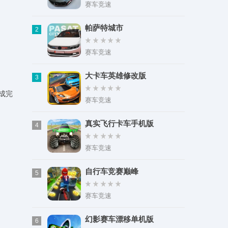
类型：实用工具
赛车竞速
大小：118.80M
帕萨特城市
2
赛车竞速
大卡车英雄修改版
3
成完
赛车竞速
真实飞行卡车手机版
4
赛车竞速
自行车竞赛巅峰
5
赛车竞速
幻影赛车漂移单机版
6