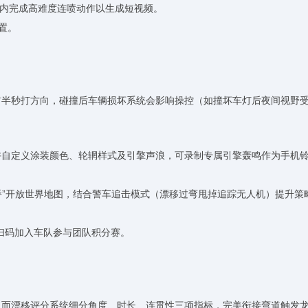
秒内完成高难度连喷动作以生成短视频。
置。
前半秒打方向，碰撞后车辆损坏系统会影响操控（如撞坏车灯后夜间视野
许自定义涂装颜色、轮辋样式及引擎声浪，可录制专属引擎轰鸣作为手机
交桥”开放世界地图，结合警车追击模式（漂移过弯甩掉追踪无人机）提升策
持扫码加入车队参与团队积分赛。
；而漂移评分系统细分角度、时长、连贯性三项指标，完美衔接弯道触发