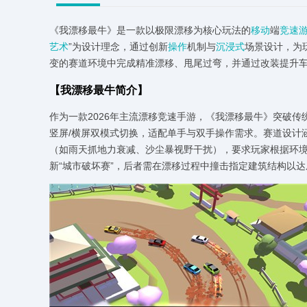
《我漂移最牛》是一款以极限漂移为核心玩法的
移动
端
竞速
艺术
”为设计理念，通过创新
操作
机制与
沉浸式
场景设计，为
变的赛道环境中完成精准漂移、甩尾过弯，并通过改装提升
【我漂移最牛简介】
作为一款2026年主流漂移竞速手游，《我漂移最牛》突破
竖屏/横屏双模式切换，适配单手与双手操作需求。赛道设计
（如雨天抓地力衰减、沙尘暴视野干扰），要求玩家根据环
新“城市破坏赛”，后者需在漂移过程中撞击指定建筑结构以