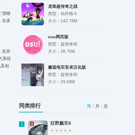
龙珠超传奇之战
“漂移
(LegendFighter)
类型：动作格斗
，在多
大小：142.78M
osu网页版
类型：益智休闲
，支持
大小：28.70M
气系统
战及创
邂逅电车安卓汉化版
类型：益智休闲
大小：29.69M
尾行3汉化版
类型：模拟经营
同类排行
周
/
月
/
总
大小：59.77M
狂野飙车8
1
触控精灵清新版