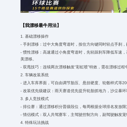
【我漂移最牛用法】
1. 基础漂移操作
- 手刹漂移：过中大角度弯道时，按住方向键同时轻点手刹
- 惯性漂移：高速通过小角度弯道时，先轻踩刹车降低车速
美漂移。
- 双甩技巧：连续两次漂移触发“彩虹喷”特效，需在漂移过
2. 车辆改装系统
- 进入车库界面，可自由调节胎压、悬挂硬度、轮毂样式等20
- 改装优先级建议：雨天赛道优先提升轮胎抓地力，沙尘暴
3. 多人竞技模式
- 排位赛：通过漂移积分晋级段位，每周根据全球排名发放
- 情侣模式：双人共驾赛车，主驾驶控制方向，副驾驶触发
4. 特殊玩法挑战