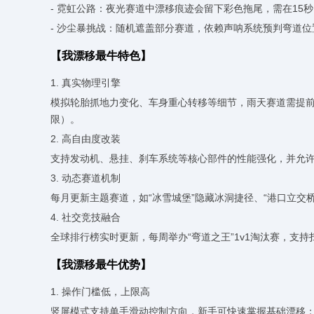
- 霓虹公路：夜光赛道中漂移痕迹会留下彩色拖尾，需在15
- 沙尘暴挑战：随机遮盖部分赛道，依赖声呐系统预判弯道位
【我漂移最牛特色】
1. 真实物理引擎
模拟轮胎抓地力变化、车身重心转移等细节，雨天赛道需提
限）。
2. 高自由度改装
支持发动机、悬挂、刹车系统等核心部件的性能强化，并允
3. 动态赛道机制
每月更新主题赛道，如“冰雪城堡”隐藏冰洞捷径、“港口立
4. 社交竞技融合
全球排行榜实时更新，每周举办“弯道之王”1v1淘汰赛，支
【我漂移最牛优势】
1. 操作门槛低，上限高
竖屏模式支持单手滑动控制方向，新手可快速掌握基础漂移