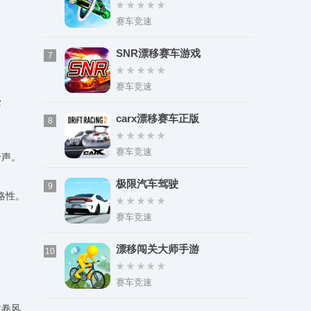
赛车竞速
SNR漂移赛车游戏
7
赛车竞速
受
carx漂移赛车正版
8
赛车竞速
铃声。
极限汽车驾驶
9
略性。
赛车竞速
漂移闯关大师手游
10
赛车竞速
龙卷风