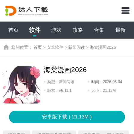
软件
首页
游戏
攻略
合集
最新
您的位置：
首页
>
安卓软件
>
新闻阅读
>
海棠漫画2026
海棠漫画2026
类型：
新闻阅读
时间：
2026-03-04
07:2026
版本：
v6.11.1
大小：
21.13M
安卓版下载 ( 21.13M )