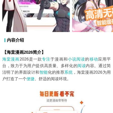
内容介绍
【海棠漫画2026简介】
海棠漫画
2026是一款
专注
于漫画和
小说阅读
的
移动
应用平
台，致力于为用户提供高质量、多样化的
阅读
内容。通过简
洁明了的界面设计和
智能
化的推荐
系统
，海棠漫画2026为用
户打造了一个
便捷
、舒适的阅读环境。