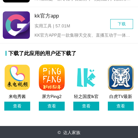
kk官方app
下载
实用工具 | 57.01M
KK官方APP是一款集聊天交友、直播互动于一体的同城社交应用...
下载了此应用的用户还下载了
来电秀酱
屏方Ping2
轻之国度lk官
白虎TV最新
网版
版
查看
查看
查看
查看
© 达人家族