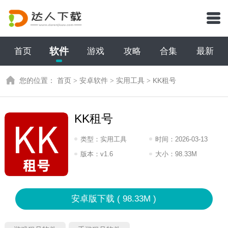
软件
首页
游戏
攻略
合集
最新
您的位置：
首页
>
安卓软件
>
实用工具
>
KK租号
KK租号
类型：
实用工具
时间：
2026-03-13
10:2026
版本：
v1.6
大小：
98.33M
安卓版下载 ( 98.33M )