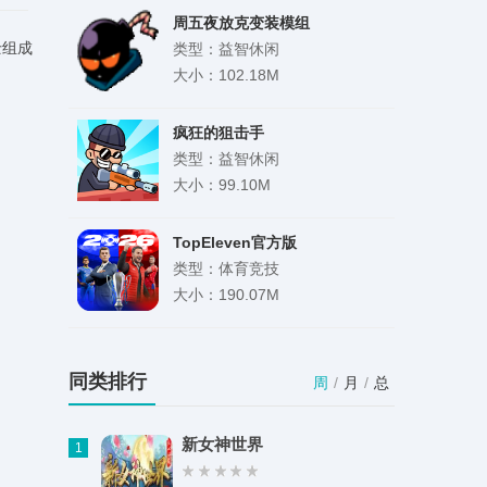
周五夜放克变装模组
士组成
(BlantadosPack)
类型：益智休闲
大小：102.18M
疯狂的狙击手
类型：益智休闲
大小：99.10M
TopEleven官方版
类型：体育竞技
大小：190.07M
动画制作大师安卓版
类型：实用工具
同类排行
周
/
月
/
总
大小：64.11M
新女神世界
1
谜题发烧友中文版