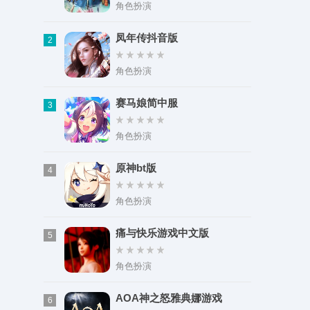
类型：益智休闲
角色扮演
大小：94.31M
凤年传抖音版
2
角色扮演
赛马娘简中服
3
角色扮演
原神bt版
4
角色扮演
痛与快乐游戏中文版
5
角色扮演
AOA神之怒雅典娜游戏
6