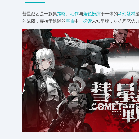
彗星战团是一款集
策略
、
动作
与
角色扮演
于一体的
科幻题材
的战团，穿梭于浩瀚的
宇宙
中，
探索
未知星球，对抗邪恶势