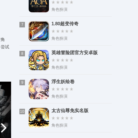
角色扮演
1.80超变传奇
7
角色扮演
与角
、尝试
英雄冒险团官方安卓版
8
角色扮演
浮生妖绘卷
9
角色扮演
太古仙尊免实名版
10
角色扮演