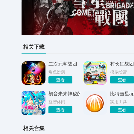
相关下载
二次元萌战团
村长征战团
角色扮演
模拟经营
查看
查看
初音未来神秘的音乐彗星
比特彗星ap
益智休闲
实用工具
查看
查看
相关合集