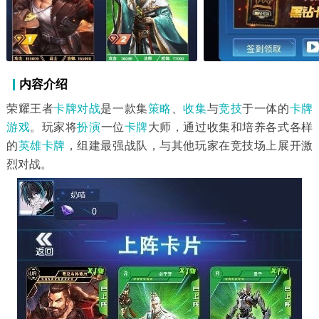
内容介绍
荣耀王者
卡牌对战
是一款集
策略
、
收集
与
竞技
于一体的
卡牌
游戏
。玩家将
扮演
一位
卡牌
大师，通过收集和培养各式各样
的
英雄卡牌
，组建最强战队，与其他玩家在竞技场上展开激
烈对战。