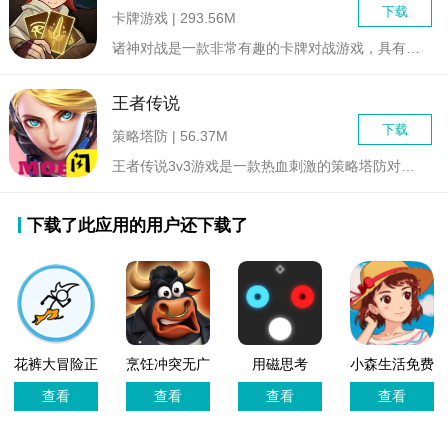
下载
卡牌游戏 | 293.56M
诸神对战是一款非常有趣的卡牌对战游戏，具有丰富的神话传说背景...
王者传说
下载
策略塔防 | 56.37M
王者传说3v3游戏是一款热血刺激的策略塔防对战类游戏，在游戏...
下载了此应用的用户还下载了
花裤大冒险正
烹饪冲突无广
用磁思考
小森生活免费
版游戏
告
版
查看
查看
查看
查看