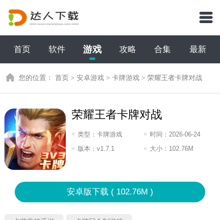
游戏
首页
软件
攻略
合集
最新
您的位置：
首页
>
安卓游戏
>
卡牌游戏
>
荣耀王者卡牌对战
荣耀王者卡牌对战
类型：
卡牌游戏
时间：
2026-06-24
12:2026
版本：
v1.7.1
大小：
102.76M
安卓版下载 ( 102.76M )