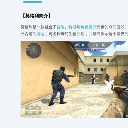
【莫格利简介】
莫格利是一款融合了
冒险
、
解谜
与
角色扮演
元素的
奇幻
游戏
开古老的
谜题
，与各种奇幻生物互动，并最终揭示这个世界