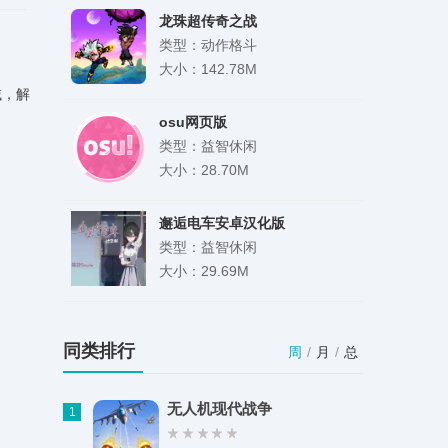
龙珠超传奇之战
(LegendFighter)
类型：动作格斗
大小：142.78M
域，解
osu网页版
类型：益智休闲
大小：28.70M
邂逅电车安卓汉化版
类型：益智休闲
大小：29.69M
小肥羊漫画纯净版
类型：新闻阅读
同类排行
周
/
月
/
总
大小：45.03M
无人机现代战争
1
解压专家去广告高级版