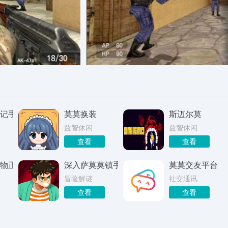
记手游
莫莫换装
斯迈尔莫
益智休闲
益智休闲
查看
查看
物正版
深入萨莫莫镇手游
莫莫交友平台
冒险解谜
社交通讯
查看
查看