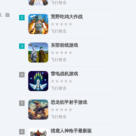
类型：实用工具
飞行射击
大小：87.59M
源、隐
荒野吃鸡大作战
2
飞行射击
东部前线游戏
3
飞行射击
雷电战机游戏
4
飞行射击
恐龙机甲射手游戏
5
飞行射击
猎鹿人神枪手最新版
6