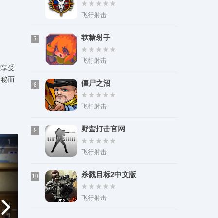
飞行射击
软糖射手
7
飞行射击
能享受
神秘而
僵尸之沼
8
飞行射击
野蛮打击官网
9
飞行射击
杀戮目标2中文版
10
飞行射击