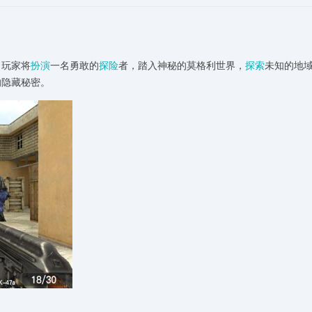
。玩家将
扮演
一名勇敢的
探险
者，踏入神秘的莫格利世界，
探索
未知的地
的隐藏秘密。