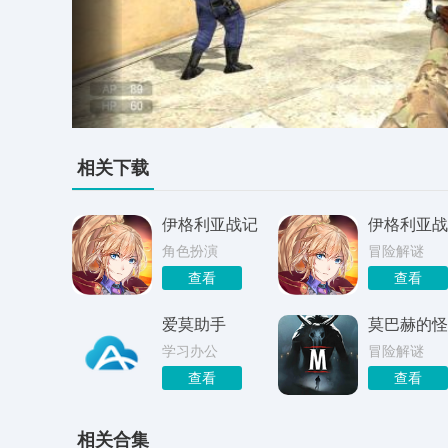
相关下载
伊格利亚战记
伊格利亚战
角色扮演
冒险解谜
查看
查看
爱莫助手
莫巴赫的怪
学习办公
冒险解谜
查看
查看
相关合集