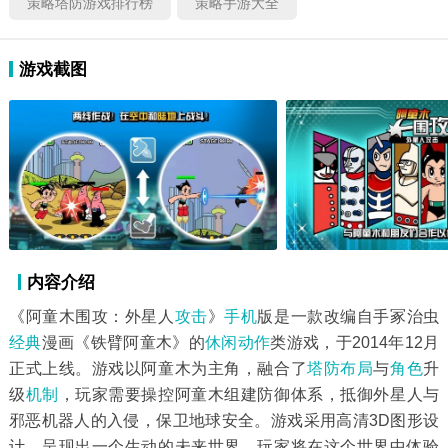
策略塔防游戏排行榜
策略手游大全
游戏截图
内容介绍
《阿童木围攻：外星人
攻击
》
手机
版是一款改编自手冢治虫
经典
漫画《铁臂阿童木》的
休闲动作
类游戏，于2014年12月
正式上线。游戏以阿童木为主角，融合了
塔防
布局
与
角色
升
级
机制
，玩家需要操控阿童木组建防御体系，抵御外星人与
邪恶机器人的入侵，保卫地球安全。游戏采用高清3D图形设
计，呈现出一个生动的未来世界，玩家将在这个世界中体验