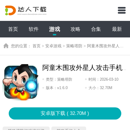
游戏
首页
软件
攻略
合集
最新
您的位置：
首页
>
安卓游戏
>
策略塔防
>
阿童木围攻外星人攻击手机版
阿童木围攻外星人攻击手机版
类型：
策略塔防
时间：
2026-03-10
09:2026
版本：
v1.6.0
大小：
32.70M
安卓版下载 ( 32.70M )