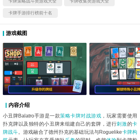
卡牌策略战斗类游戏大全
卡牌收集类游戏大全
卡牌手游排行榜前十名
游戏截图
内容介绍
小丑牌Balatro手游是一款
策略卡牌
对战游戏
，玩家需要使用
扑克牌以及独特的小丑牌来组建自己的套牌，进行
刺激
的
卡
牌战斗
。游戏融合了德州扑克的基础玩法与Roguelike
卡牌构