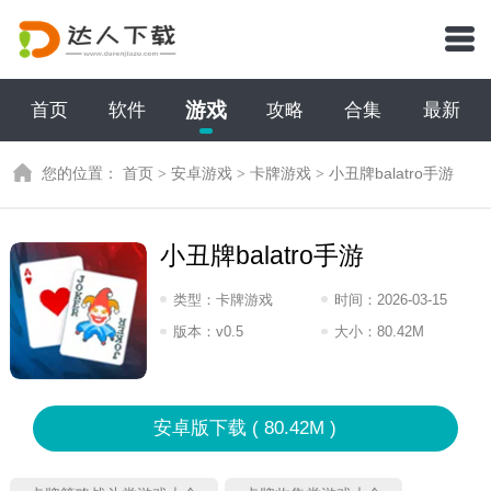
游戏
首页
软件
攻略
合集
最新
您的位置：
首页
>
安卓游戏
>
卡牌游戏
>
小丑牌balatro手游
小丑牌balatro手游
类型：
卡牌游戏
时间：
2026-03-15
17:2026
版本：
v0.5
大小：
80.42M
安卓版下载 ( 80.42M )