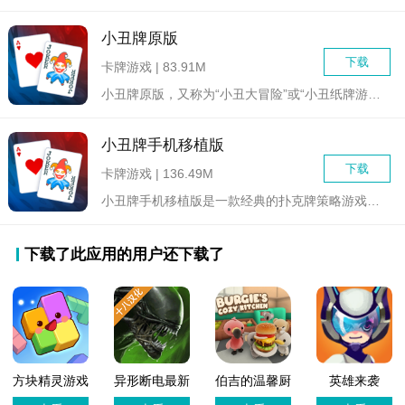
小丑牌原版
下载
卡牌游戏 | 83.91M
小丑牌原版，又称为“小丑大冒险”或“小丑纸牌游戏”，是一款集...
小丑牌手机移植版
下载
卡牌游戏 | 136.49M
小丑牌手机移植版是一款经典的扑克牌策略游戏，源自欧洲传统的桌...
下载了此应用的用户还下载了
方块精灵游戏
异形断电最新
伯吉的温馨厨
英雄来袭
版
房
(HeroesStrike)