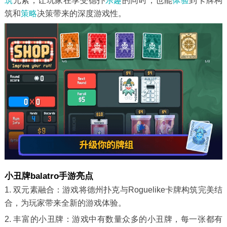
筑
元素，让玩家在享受德扑
乐趣
的同时，也能
体验
到卡牌构
筑和
策略
决策带来的深度游戏性。
小丑牌balatro手游亮点
1. 双元素融合：游戏将德州扑克与Roguelike卡牌构筑完美结
合，为玩家带来全新的游戏体验。
2. 丰富的小丑牌：游戏中有数量众多的小丑牌，每一张都有