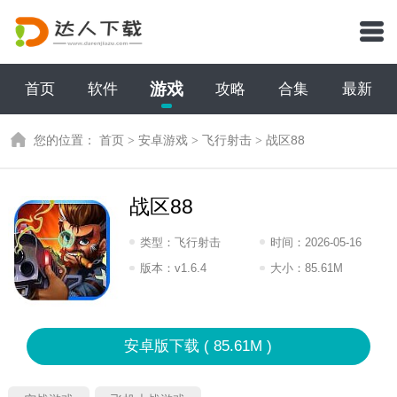
游戏
首页
软件
攻略
合集
最新
您的位置：
首页
>
安卓游戏
>
飞行射击
>
战区88
战区88
类型：
飞行射击
时间：
2026-05-16
08:2026
版本：
v1.6.4
大小：
85.61M
安卓版下载 ( 85.61M )