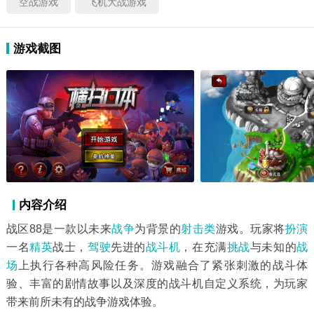
空战游戏
飞机大战游戏
游戏截图
内容介绍
战区88是一款以未来
战争
为背景的
射击类
游戏。玩家将
扮演
一名
精英
战士，
驾驶
先进的
战斗机
，在充满
挑战
与未知的
战
场
上执行各种高风险任务。游戏融合了紧张刺激的战斗体
验、丰富的剧情故事以及深度的战斗机自定义系统，为玩家
带来前所未有的战争游戏体验。