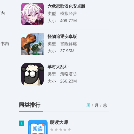
六狱恋歌汉化安卓版
频
内
类型：模拟经营
大小：409.77M
怪物追逐安卓版
听书内
类型：冒险解谜
大小：37.95M
羊村大乱斗
类型：策略塔防
大小：266.23M
战争警告内置菜单
类型：策略塔防
同类排行
周
/
月
/
总
大小：88.10M
朗读大师
1
海雀摄像头app