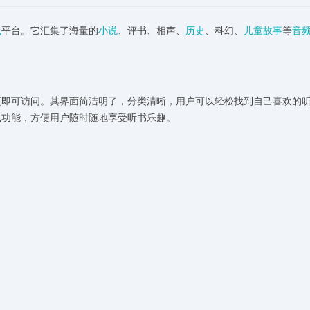
线
平台。它汇集了海量的
小说
、评书、相声、
历史
、科幻、
儿童故事
等
音
页即可访问。其界面简洁明了，分类清晰，用户可以轻松找到自己喜欢的
载功能，方便用户随时随地享受听书乐趣。