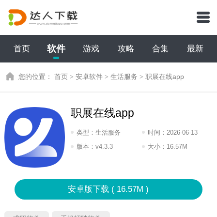
软件
首页
游戏
攻略
合集
最新
您的位置：
首页
>
安卓软件
>
生活服务
>
职展在线app
职展在线app
类型：
生活服务
时间：
2026-06-13
07:2026
版本：
v4.3.3
大小：
16.57M
安卓版下载 ( 16.57M )