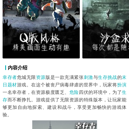
内容介绍
幸存者
危城无限
资源
版是一款充满紧张
刺激
与
生存挑战
的
末
日题材
游戏。在这个被丧尸病毒肆虐的世界中，玩家将
扮演
一名幸存者，在资源极度匮乏、
危险
四伏的环境中，为了
生
存
而不断挣扎。游戏提供了无限资源的特殊版本，让玩家能
够更加自由地探索、建设和战斗，享受更加畅快的游戏体
验。