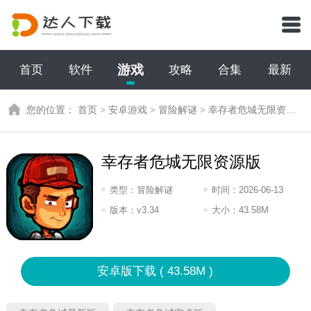
游戏
首页
软件
攻略
合集
最新
您的位置：
首页
>
安卓游戏
>
冒险解谜
>
幸存者危城无限资源版
幸存者危城无限资源版
类型：
冒险解谜
时间：
2026-06-13
16:2026
版本：
v3.34
大小：
43.58M
安卓版下载 ( 43.58M )