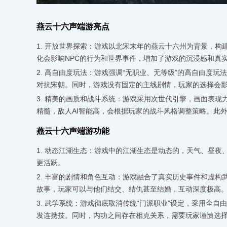
燕云十六声端游亮点
1. 开放世界探索：游戏以北宋末年的燕云十六州为背景，
化会影响NPC的行为和世界事件，增加了游戏的沉浸感和真
2. 高自由度玩法：游戏强调“无职业、无等级”的高自由度
对抗宋朝。同时，游戏没有固定的主线剧情，玩家的选择会
3. 精美的画质和战斗系统：游戏采用次世代引擎，画面表
精髓，敌人AI智能高，会根据玩家的战斗风格调整策略。此
燕云十六声端游功能
1. 动态江湖生态：游戏中的江湖生态是动态的，天气、昼夜
更活跃。
2. 丰富的剧情和角色互动：游戏融合了真实历史事件和虚构
故事，玩家可以与他们结交、结仇甚至结婚，互动深度极高
3. 武学系统：游戏彻底取消传统“门派职业”设定，采用全
发连携技。同时，内功之间存在相克关系，需要玩家谨慎选