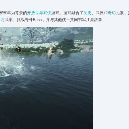
宋末年为背景的
开放世界
武侠
游戏。游戏融合了
历史
、武侠和
奇幻
元素，
学习
武学、挑战野外Boss，并与其他侠士共同书写江湖故事。