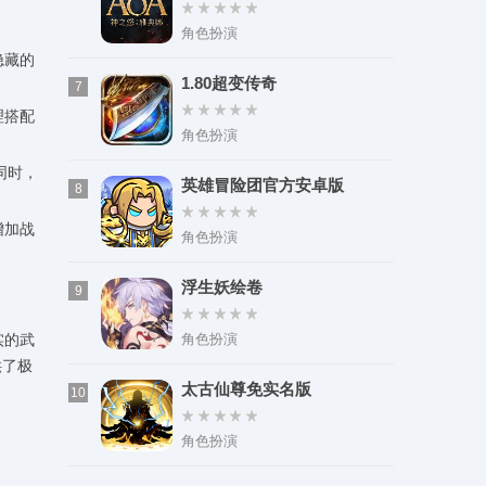
角色扮演
隐藏的
1.80超变传奇
7
理搭配
角色扮演
同时，
英雄冒险团官方安卓版
8
增加战
角色扮演
浮生妖绘卷
9
角色扮演
实的武
供了极
太古仙尊免实名版
10
角色扮演