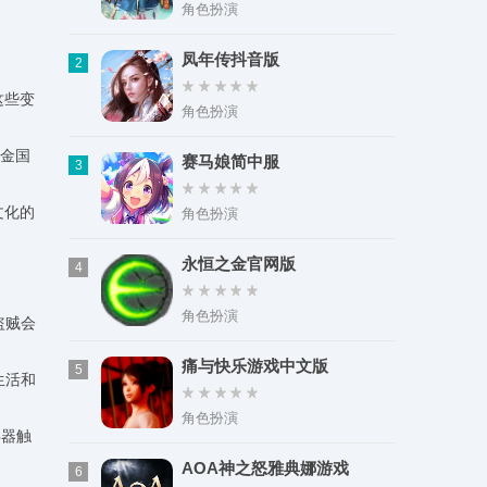
类型：实用工具
角色扮演
大小：80.11M
凤年传抖音版
2
这些变
角色扮演
靠金国
赛马娘简中服
3
文化的
角色扮演
永恒之金官网版
4
角色扮演
盗贼会
痛与快乐游戏中文版
5
生活和
角色扮演
兵器触
AOA神之怒雅典娜游戏
6