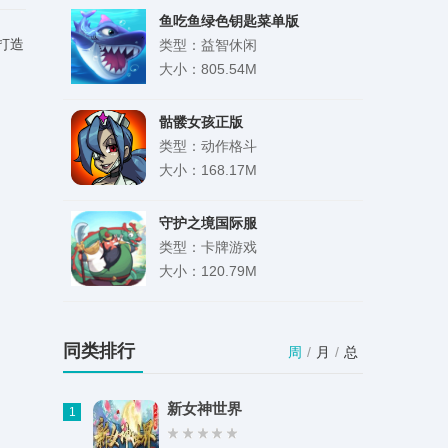
鱼吃鱼绿色钥匙菜单版
打造
类型：益智休闲
大小：805.54M
骷髅女孩正版
类型：动作格斗
大小：168.17M
守护之境国际服
类型：卡牌游戏
大小：120.79M
露娜开放式厨房
类型：模拟经营
同类排行
周
/
月
/
总
大小：86.94M
新女神世界
1
时间计算器app安卓版