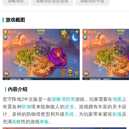
策略塔防
策略塔防竞技游戏
策略塔防手游
游戏截图
内容介绍
坚守阵地2中文版是一款
策略塔防类
游戏，玩家需要在
地图
上
布置各种
防御
塔来抵御敌人的
进攻
。游戏拥有丰富的关卡设
计、多样的防御塔类型和升级
系统
，为玩家带来紧张
刺激
且
充满
策略
性的游戏
体验
。