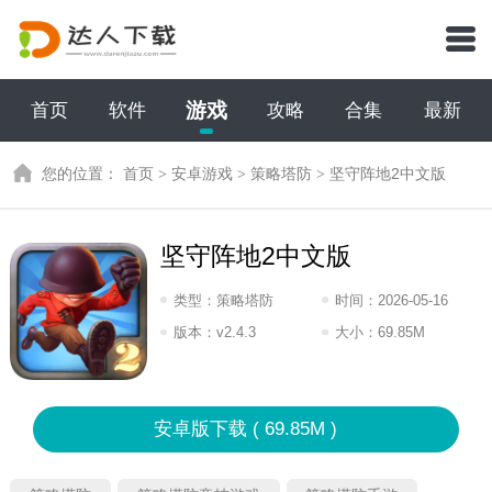
游戏
首页
软件
攻略
合集
最新
您的位置：
首页
>
安卓游戏
>
策略塔防
>
坚守阵地2中文版
坚守阵地2中文版
类型：
策略塔防
时间：
2026-05-16
13:2026
版本：
v2.4.3
大小：
69.85M
安卓版下载 ( 69.85M )