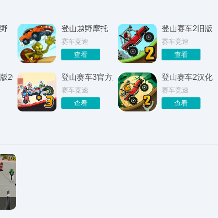
野
登山越野摩托
登山赛车2旧版
赛车竞速
赛车竞速
查看
查看
2026
登山赛车3官方版
登山赛车2汉化
赛车竞速
赛车竞速
查看
查看