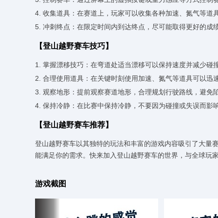
4. 收集道具：在赛道上，玩家可以收集各种加速、氮气等道
5. 冲刺终点：在限定时间内到达终点，尽可能取得更好的成
【登山越野赛车技巧】
1. 掌握漂移技巧：在弯道处适当漂移可以保持速度并减少碰
2. 合理使用道具：在关键时刻使用加速、氮气等道具可以迅
3. 观察地形：提前观察赛道地形，合理规划行驶路线，避免
4. 保持冷静：在比赛中保持冷静，不要因为碰撞或失误而影
【登山越野赛车推荐】
登山越野赛车以其独特的玩法和丰富的游戏内容吸引了大量
能满足你的需求。快来加入登山越野赛车的世界，与全球玩
游戏截图