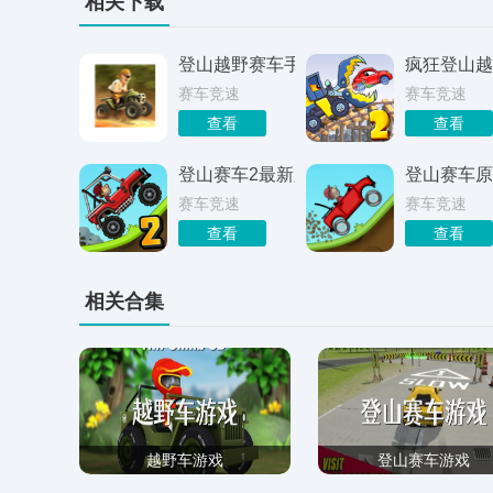
相关下载
登山越野赛车手游
疯狂登山越
赛车竞速
赛车竞速
查看
查看
登山赛车2最新版
登山赛车原版
赛车竞速
赛车竞速
查看
查看
相关合集
越野车游戏
登山赛车游戏