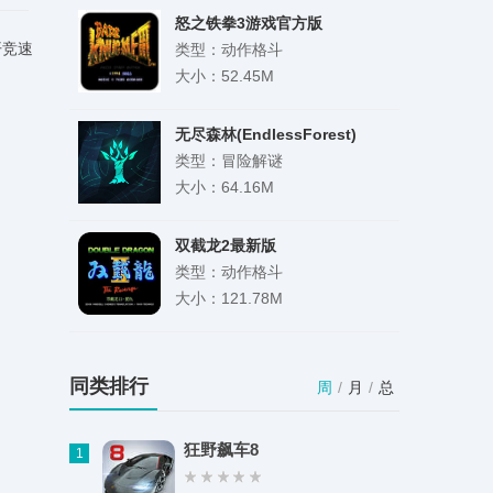
怒之铁拳3游戏官方版
开竞速
类型：动作格斗
大小：52.45M
无尽森林(EndlessForest)
类型：冒险解谜
大小：64.16M
双截龙2最新版
类型：动作格斗
大小：121.78M
巨神战击队3无限解锁版
类型：动作格斗
同类排行
周
/
月
/
总
大小：61.71M
狂野飙车8
1
胡桃触摸模拟器2026年最新