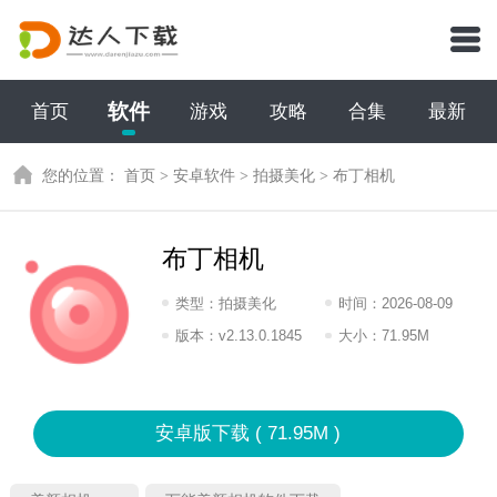
软件
首页
游戏
攻略
合集
最新
您的位置：
首页
>
安卓软件
>
拍摄美化
>
布丁相机
布丁相机
类型：
拍摄美化
时间：
2026-08-09
07:2026
版本：
v2.13.0.1845
大小：
71.95M
安卓版下载 ( 71.95M )