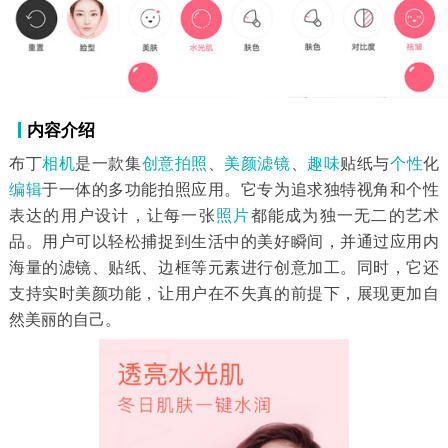
内容介绍
布丁
相机
是一款集
创意
拍照
、
美颜滤镜
、
趣味
贴纸与
个性
化
编辑
于一体的多功能拍照应用。它专为追求独特视角和个性
表达的用户设计，让每一张
照片
都能成为独一无二的艺术
品。用户可以轻松捕捉到生活中的美好瞬间，并通过应用内
海量的滤镜、贴纸、边框等元素进行创意加工。同时，它还
支持实时美颜功能，让用户在不失真的前提下，展现更加自
然美丽的自己。