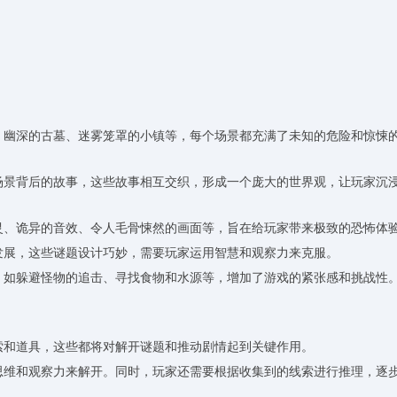
院、幽深的古墓、迷雾笼罩的小镇等，每个场景都充满了未知的危险和惊悚
个场景背后的故事，这些故事相互交织，形成一个庞大的世界观，让玩家沉
幽灵、诡异的音效、令人毛骨悚然的画面等，旨在给玩家带来极致的恐怖体
情发展，这些谜题设计巧妙，需要玩家运用智慧和观察力来克服。
战，如躲避怪物的追击、寻找食物和水源等，增加了游戏的紧张感和挑战性
线索和道具，这些都将对解开谜题和推动剧情起到关键作用。
辑思维和观察力来解开。同时，玩家还需要根据收集到的线索进行推理，逐