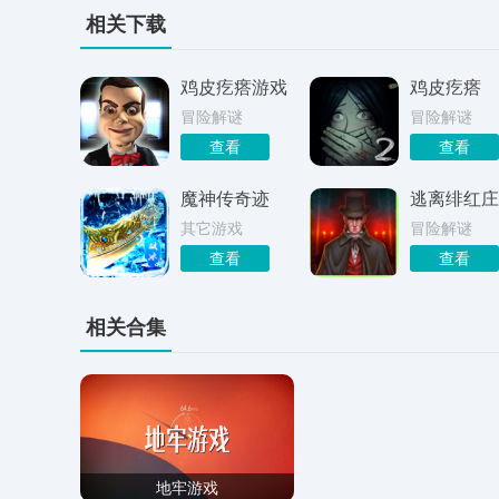
相关下载
鸡皮疙瘩游戏
鸡皮疙瘩
冒险解谜
冒险解谜
查看
查看
魔神传奇迹
逃离绯红庄
其它游戏
冒险解谜
查看
查看
相关合集
地牢游戏