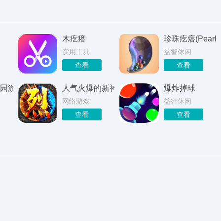
木疙瘩
珍珠疙瘩(PearlPi
实用工具
益智休闲
查看
查看
园游戏
人气火爆的新神途
爆炸掉球
网络游戏
益智休闲
查看
查看