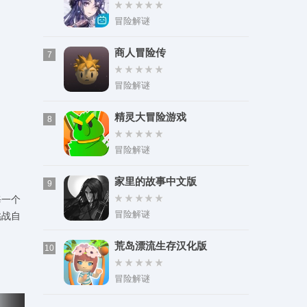
。
冒险解谜
商人冒险传
7
冒险解谜
精灵大冒险游戏
8
冒险解谜
家里的故事中文版
9
每一个
冒险解谜
挑战自
荒岛漂流生存汉化版
10
冒险解谜