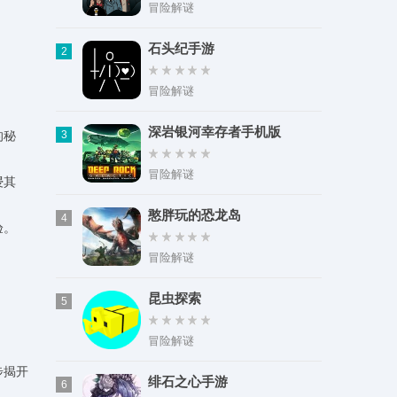
类型：实用工具
冒险解谜
大小：85.73M
石头纪手游
2
冒险解谜
深岩银河幸存者手机版
的秘
3
冒险解谜
浸其
憨胖玩的恐龙岛
4
验。
冒险解谜
。
昆虫探索
5
冒险解谜
步揭开
绯石之心手游
6