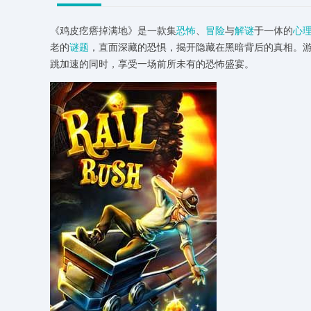
《鸡皮疙瘩掉满地》是一款集
恐怖
、
冒险
与
解谜
于一体的
心
老的
谜题
，直面深藏的恐惧，揭开隐藏在黑暗背后的真相。
跳加速的同时，享受一场前所未有的恐怖盛宴。