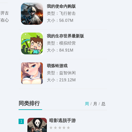
我的使命内购版
解开古
类型：飞行射击
家在心
大小：56.07M
我的生存世界最新版
类型：模拟经营
大小：84.91M
萌炼铃游戏
类型：益智休闲
大小：219.12M
5GWiFi助手
类型：实用工具
同类排行
周
/
月
/
总
大小：51.14M
暗影逃脱手游
1
OPPO电视助手