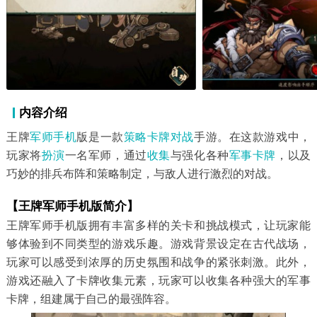
内容介绍
王牌
军师
手机
版是一款
策略卡牌
对战
手游。在这款游戏中，
玩家将
扮演
一名军师，通过
收集
与强化各种
军事
卡牌
，以及
巧妙的排兵布阵和策略制定，与敌人进行激烈的对战。
【王牌军师手机版简介】
王牌军师手机版拥有丰富多样的关卡和挑战模式，让玩家能
够体验到不同类型的游戏乐趣。游戏背景设定在古代战场，
玩家可以感受到浓厚的历史氛围和战争的紧张刺激。此外，
游戏还融入了卡牌收集元素，玩家可以收集各种强大的军事
卡牌，组建属于自己的最强阵容。