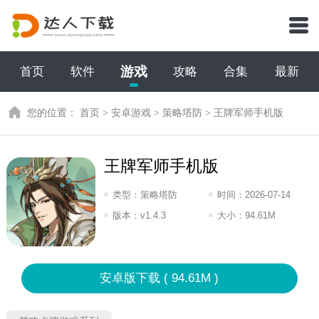
游戏
首页
软件
攻略
合集
最新
您的位置：
首页
>
安卓游戏
>
策略塔防
>
王牌军师手机版
王牌军师手机版
类型：
策略塔防
时间：
2026-07-14
16:2026
版本：
v1.4.3
大小：
94.61M
安卓版下载 ( 94.61M )