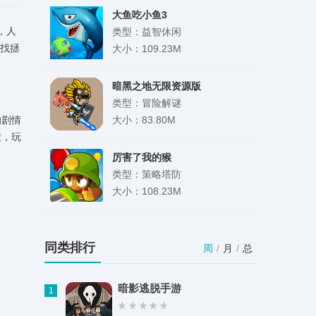
大鱼吃小鱼3
，人
类型：益智休闲
寻找拯
大小：109.23M
暗黑之地无限资源版
类型：冒险解谜
的剧情
大小：83.80M
素，玩
厉害了我的猴
类型：策略塔防
大小：108.23M
西瓜对对碰红包版
类型：益智休闲
同类排行
周
/
月
/
总
大小：51.15M
暗影逃脱手游
1
表盘自定义工具小米手环7