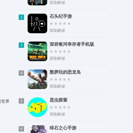
类型：健康医疗
冒险解谜
大小：114.14M
石头纪手游
2
冒险解谜
深岩银河幸存者手机版
3
冒险解谜
憨胖玩的恐龙岛
4
冒险解谜
昆虫探索
日世界
5
冒险解谜
绯石之心手游
6