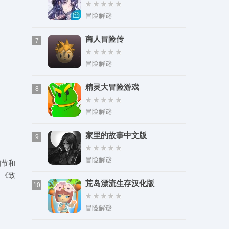
冒险解谜
商人冒险传
7
冒险解谜
精灵大冒险游戏
8
冒险解谜
家里的故事中文版
9
冒险解谜
细节和
，《致
荒岛漂流生存汉化版
10
冒险解谜