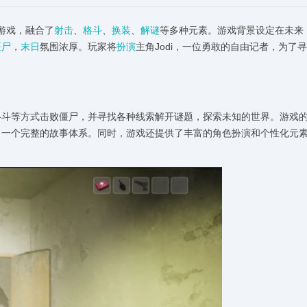
游戏，融合了
射击
、
格斗
、
换装
、
解谜
等多种元素。游戏背景设定在未来
僵尸
，
末日
氛围浓厚。玩家将
扮演
主角Jodi，一位勇敢的自由记者，为了
格斗等方式击败僵尸，并寻找各种线索解开谜题，探索未知的世界。游戏
了一个完整的故事体系。同时，游戏还提供了丰富的角色扮演和个性化元