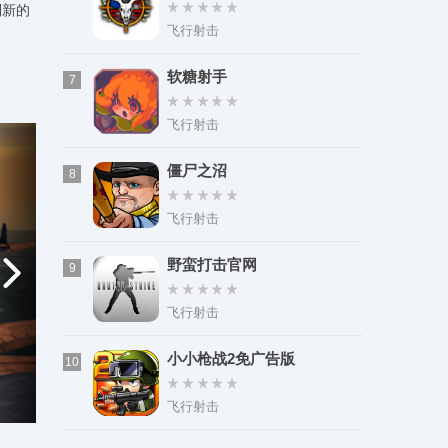
到新的
飞行射击
软糖射手
7
飞行射击
僵尸之沼
8
飞行射击
野蛮打击官网
9
飞行射击
小小枪战2免广告版
10
飞行射击