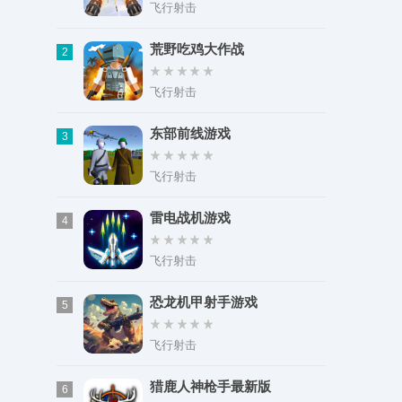
类型：其它游戏
飞行射击
大小：51.40M
荒野吃鸡大作战
2
飞行射击
东部前线游戏
3
飞行射击
雷电战机游戏
4
飞行射击
恐龙机甲射手游戏
5
飞行射击
猎鹿人神枪手最新版
6