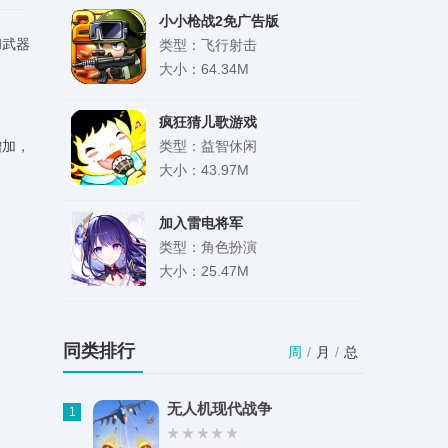
小小枪战2免广告版
和武器
类型：飞行射击
大小：64.34M
疯狂猜儿歌游戏
增加，
类型：益智休闲
大小：43.97M
加入雷电将军
类型：角色扮演
大小：25.47M
百慕大农场汉化版
类型：模拟经营
同类排行
周
/
月
/
总
大小：52.86M
无人机现代战争
1
像素先锋小队安卓版