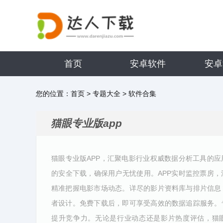
首页
安卓软件
安卓
您的位置：
首页
>
专题大全
>
软件合集
猫眼专业版app
猫眼专业版APP，汇聚电影行业权威数据分析工具的
的安全下载，确保用户无忧使用。APP实时监控票房
精准把握电影市场动态。详尽的影片资料库与排片信息
者设计。免费下载后，即可享受高效的数据追踪服务。
提升竞争力。无论是行业动态还是影片热度评估，猫