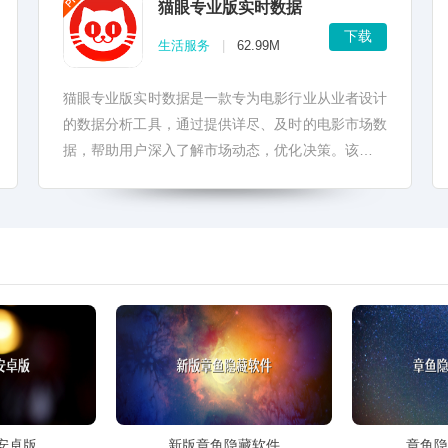
猫眼专业版实时数据
下载
生活服务
|
62.99M
猫眼专业版实时数据是一款专为电影行业从业者设计
的数据分析工具，通过提供详尽、及时的电影市场数
据，帮助用户深入了解市场动态，优化决策。该软件
集成了票房、上座率、排片、观众画像等多维度数
据，是影院管理者、...
安卓版
新版章鱼隐藏软件
章鱼隐