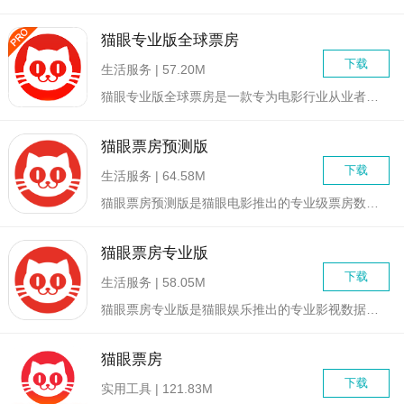
猫眼专业版全球票房
下载
生活服务 | 57.20M
猫眼专业版全球票房是一款专为电影行业从业者及电影爱好者设计的...
猫眼票房预测版
下载
生活服务 | 64.58M
猫眼票房预测版是猫眼电影推出的专业级票房数据分析工具，依托猫...
猫眼票房专业版
下载
生活服务 | 58.05M
猫眼票房专业版是猫眼娱乐推出的专业影视数据服务平台，专注于为...
猫眼票房
下载
实用工具 | 121.83M