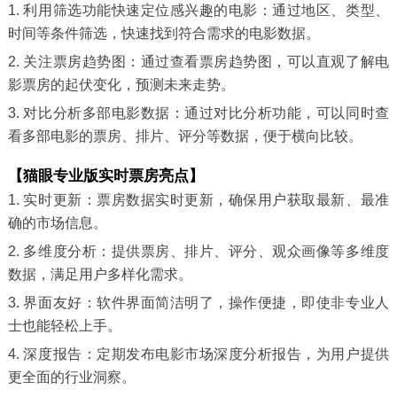
1. 利用筛选功能快速定位感兴趣的电影：通过地区、类型、
时间等条件筛选，快速找到符合需求的电影数据。
2. 关注票房趋势图：通过查看票房趋势图，可以直观了解电
影票房的起伏变化，预测未来走势。
3. 对比分析多部电影数据：通过对比分析功能，可以同时查
看多部电影的票房、排片、评分等数据，便于横向比较。
【猫眼专业版实时票房亮点】
1. 实时更新：票房数据实时更新，确保用户获取最新、最准
确的市场信息。
2. 多维度分析：提供票房、排片、评分、观众画像等多维度
数据，满足用户多样化需求。
3. 界面友好：软件界面简洁明了，操作便捷，即使非专业人
士也能轻松上手。
4. 深度报告：定期发布电影市场深度分析报告，为用户提供
更全面的行业洞察。