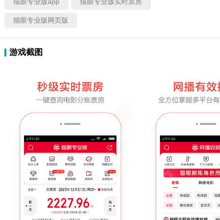
猫眼专业版app
猫眼专业版实时票房
猫眼专业版网页版
游戏截图