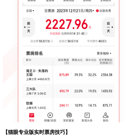
【猫眼专业版实时票房技巧】