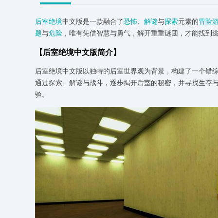
后室绝境
中文版是一款融合了
恐怖
、
解谜
与
探索
元素的
冒险
题
与
危险
，唯有凭借智慧与勇气，解开重重谜团，才能找到
【后室绝境中文版简介】
后室绝境中文版以独特的后室世界观为背景，构建了一个错
通过探索、解谜与战斗，逐步揭开后室的秘密，并寻找生存
验。