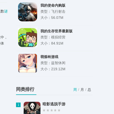
我的使命内购版
无数
谜
类型：飞行射击
大小：56.07M
我的生存世界最新版
境中，
类型：模拟经营
怖体
大小：84.91M
萌炼铃游戏
类型：益智休闲
大小：219.12M
卡通塔防2汉化版
类型：策略塔防
同类排行
周
/
月
/
总
大小：96.06M
暗影逃脱手游
1
webviewTV版官网