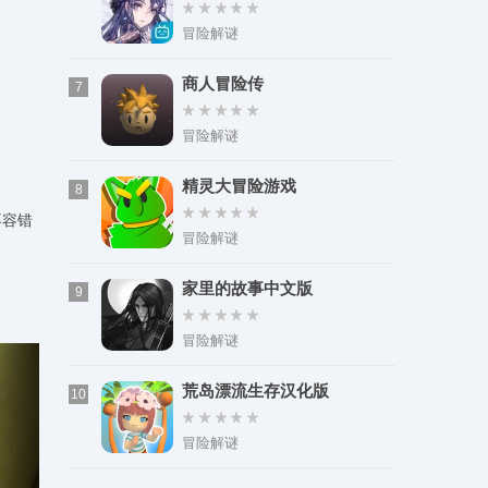
冒险解谜
商人冒险传
7
冒险解谜
精灵大冒险游戏
8
不容错
冒险解谜
家里的故事中文版
9
冒险解谜
荒岛漂流生存汉化版
10
冒险解谜