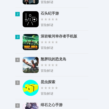
类型：视频影视
冒险解谜
大小：2.71M
石头纪手游
2
冒险解谜
深岩银河幸存者手机版
3
冒险解谜
憨胖玩的恐龙岛
4
冒险解谜
昆虫探索
5
冒险解谜
绯石之心手游
6