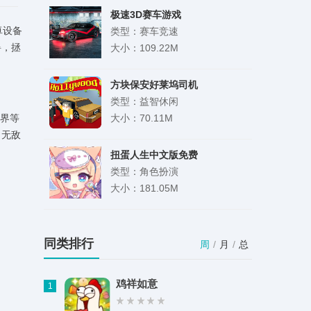
极速3D赛车游戏
卓设备
类型：赛车竞速
碍，拯
大小：109.22M
方块保安好莱坞司机
类型：益智休闲
世界等
大小：70.11M
、无敌
扭蛋人生中文版免费
类型：角色扮演
大小：181.05M
我是猫模拟器中文版
类型：模拟经营
同类排行
周
/
月
/
总
大小：603.64M
鸡祥如意
1
孢子进化论2内置菜单版