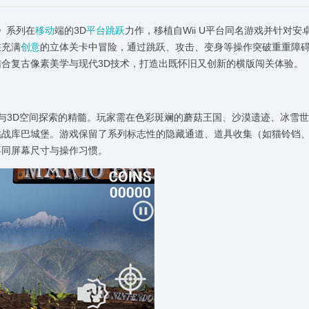
》系列在
移动
端的3D
平台跳跃
力作，移植自Wii U平台同名游戏并针对安
在充满
创意
的立体关卡中冒险，通过跳跃、攻击、变身等操作突破重重障
合复古像素美学与现代3D技术，打造出既怀旧又创新的横版闯关体验。
版与3D空间探索的精髓。玩家需在色彩斑斓的蘑菇王国、沙漠遗迹、冰雪
挑战库巴城堡。游戏保留了系列标志性的隐藏通道、道具收集（如猫铃铛
不同屏幕尺寸与操作习惯。