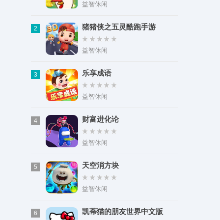
类型：益智休闲
益智休闲
大小：37.07M
猪猪侠之五灵酷跑手游
2
益智休闲
乐享成语
3
益智休闲
财富进化论
4
益智休闲
天空消方块
5
益智休闲
凯蒂猫的朋友世界中文版
6