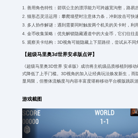
1. 善用角色特性：碧琪公主的漂浮能力可跨越宽沟壑，路
2. 猫形态灵活运用：攀爬墙壁时注意体力条，冲刺攻击可快
3. 多人协作解谜：遇到需要同时触发两个机关的关卡时，利
4. 金币收集策略：优先解锁隐藏通道中的大金币，它们往往
5. 观察关卡结构：3D视角可能隐藏上下层路径，尝试从不
【超级马里奥3d世界安卓版点评】
《超级马里奥3D世界 安卓版》成功将主机级品质移植到移
式降低了上手门槛。3D视角的加入让经典玩法焕发新生，而
显局限，但整体流畅度与内容丰富度堪称移动平台横版跳跃
游戏截图