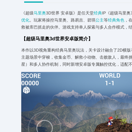
《超级
马里奥
3D世界 安卓版》是任天堂
经典
IP《超级马里奥
优化
。玩家将操控马里奥、路易吉、碧琪
公主
等
经典角色
，
救被库巴抓走的伙伴。游戏支持单人探索与多人合作模式，结
【超级马里奥3d世界安卓版简介】
本作以3D视角重构经典马里奥玩法，关卡设计融合了2D横
主题场景中穿梭，收集金币、解救小动物、击败敌人，最终
星）和多人协作机制，同时新增安卓版专属触控优化，适配