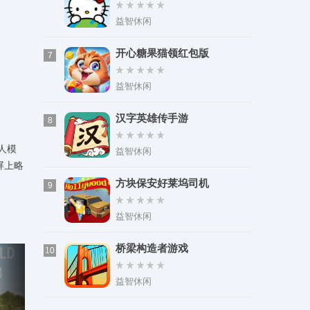
益智休闲
开心糖果猫领红包版
7
益智休闲
汉字英雄传手游
8
人模
益智休闲
屏上略
方块保安好莱坞司机
9
益智休闲
桥梁构造者游戏
10
益智休闲