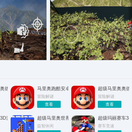
奥德赛安卓版
马里奥跑酷安卓版
超级马里奥奥德
冒险解谜
冒险解谜
查看
查看
3D游戏
超级马里奥世界手机版
超级玛丽赛车3d
益智休闲
赛车竞速