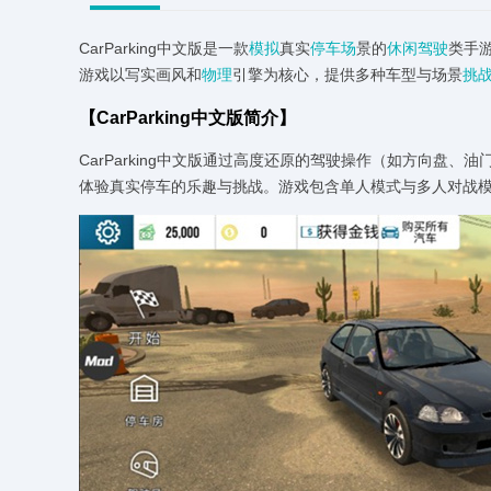
CarParking中文版是一款
模拟
真实
停车场
景的
休闲
驾驶
类手
游戏以写实画风和
物理
引擎为核心，提供多种车型与场景
挑
【CarParking中文版简介】
CarParking中文版通过高度还原的驾驶操作（如方向盘
体验真实停车的乐趣与挑战。游戏包含单人模式与多人对战