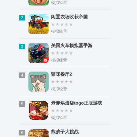
类型：影音娱乐
模拟经营
大小：99.98M
闲置农场收获帝国
2
模拟经营
美国火车模拟器手游
3
模拟经营
猫咪餐厅2
4
模拟经营
老爹烘焙店togo正版游戏
5
模拟经营
熊孩子大挑战
6