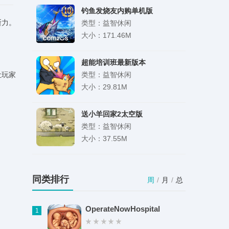
钓鱼发烧友内购单机版
断力。
类型：益智休闲
大小：171.46M
超能培训班最新版本
让玩家
类型：益智休闲
大小：29.81M
送小羊回家2太空版
类型：益智休闲
大小：37.55M
七七影视大全app官方最新版
类型：影音娱乐
同类排行
周
/
月
/
总
大小：57.50M
OperateNowHospital
1
海绵音乐免费版