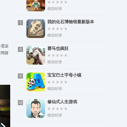
模拟经营
我的化石博物馆最新版本
7
模拟经营
卡需反
赛马也疯狂
8
拟驾驶
模拟经营
宝宝巴士字母小镇
9
模拟经营
修仙式人生游戏
10
模拟经营