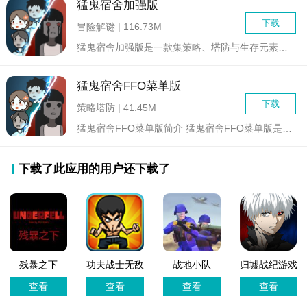
猛鬼宿舍加强版
下载
冒险解谜 | 116.73M
猛鬼宿舍加强版是一款集策略、塔防与生存元素于一体的休闲游戏。...
猛鬼宿舍FFO菜单版
下载
策略塔防 | 41.45M
猛鬼宿舍FFO菜单版简介 猛鬼宿舍FFO菜单版是一款结...
下载了此应用的用户还下载了
残暴之下
功夫战士无敌
战地小队
归墟战纪游戏
(Underfell)游
版
官方版
查看
查看
查看
查看
戏