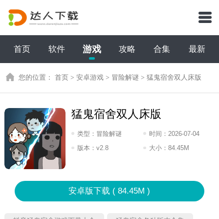
游戏
首页
软件
攻略
合集
最新
您的位置：
首页
>
安卓游戏
>
冒险解谜
>
猛鬼宿舍双人床版
猛鬼宿舍双人床版
类型：
冒险解谜
时间：
2026-07-04
12:2026
版本：
v2.8
大小：
84.45M
安卓版下载 ( 84.45M )