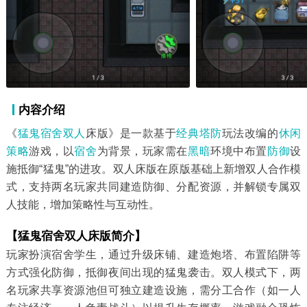
内容介绍
《
猛鬼宿舍
双人
床版》是一款基于
经典
塔防
玩法改编的
休闲
策略
游戏，以
宿舍
为背景，玩家需在
黑暗
环境中布置
防御
设
施抵御“猛鬼”的进攻。双人床版在原版基础上新增双人合作模
式，支持两名玩家共同建造防御、分配资源，并解锁专属双
人技能，增加策略性与互动性。
【猛鬼宿舍双人床版简介】
玩家扮演宿舍学生，通过升级床铺、建造炮塔、布置陷阱等
方式强化防御，抵御夜间出现的猛鬼袭击。双人模式下，两
名玩家共享资源池但可独立建造设施，需分工合作（如一人