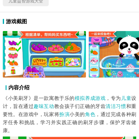
儿童益智游戏大全
游戏截图
内容介绍
《小美刷牙》是一款寓教于乐的
模拟养成游戏
，专为
儿童
设
计，旨在通过
趣味
互动
教会孩子们正确的牙齿
清洁
习惯
和重
要性。在游戏中，玩家将
扮演
小美的
角色
，通过完成各种刷
牙任务和挑战，学习并实践正确的刷牙步骤，保护牙齿健
康。