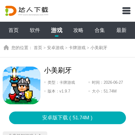
游戏
首页
软件
攻略
合集
最新
您的位置：
首页
>
安卓游戏
>
卡牌游戏
>
小美刷牙
小美刷牙
类型：
卡牌游戏
时间：
2026-06-27
12:2026
版本：
v1.9.7
大小：
51.74M
安卓版下载 ( 51.74M )