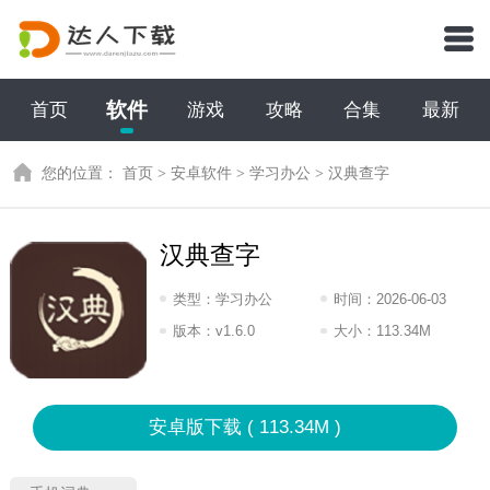
软件
首页
游戏
攻略
合集
最新
您的位置：
首页
>
安卓软件
>
学习办公
>
汉典查字
汉典查字
类型：
学习办公
时间：
2026-06-03
15:2026
版本：
v1.6.0
大小：
113.34M
安卓版下载 ( 113.34M )