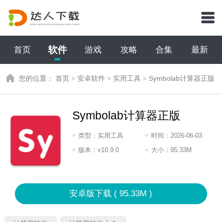
软件
首页
游戏
攻略
合集
最新
您的位置：
首页
>
安卓软件
>
实用工具
>
Symbolab计算器正版
Symbolab计算器正版
类型：
实用工具
时间：
2026-06-03
15:2026
版本：
v10.9.0
大小：
95.33M
安卓版下载 ( 95.33M )