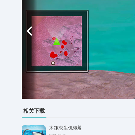
相关下载
木筏求生饥饿鲨鱼