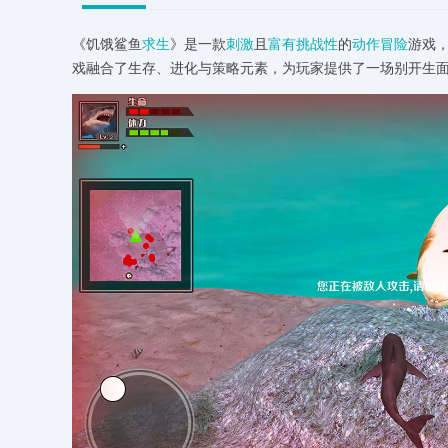
《饥饿鲨鱼
求生
》是一款
刺激
且
富有
挑战性
的
动作冒险
游戏
戏融合了生存、进化与策略元素，为玩家提供了一场别开生