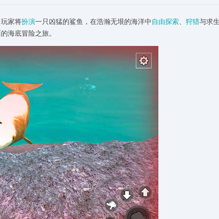
，玩家将
扮演
一只凶猛的鲨鱼，在浩瀚无垠的海洋中
自由探索
、
狩猎
与求
面的海底冒险之旅。