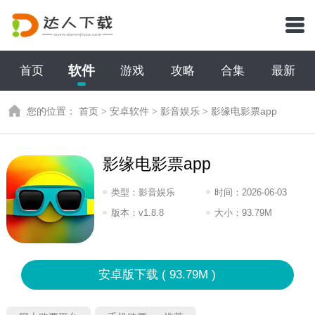
软件
首页
游戏
攻略
合集
最新
您的位置：
首页
>
安卓软件
>
影音娱乐
>
影缘电影票app
影缘电影票app
类型：
影音娱乐
时间：
2026-06-03
10:2026
版本：
v1.8.8
大小：
93.79M
安卓版下载 ( 93.79M )