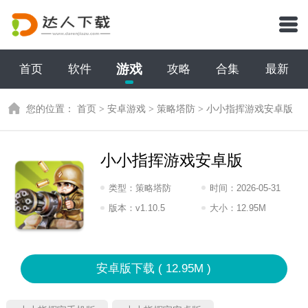
游戏
首页
软件
攻略
合集
最新
您的位置：
首页
>
安卓游戏
>
策略塔防
>
小小指挥游戏安卓版
小小指挥游戏安卓版
类型：
策略塔防
时间：
2026-05-31
15:2026
版本：
v1.10.5
大小：
12.95M
安卓版下载 ( 12.95M )