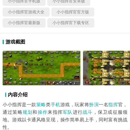
小小指挥官手机版
小小指挥官安卓版
小小指挥官游戏大全
小小指挥官官方版
小小指挥官最新版
小小指挥官下载专区
游戏截图
内容介绍
小小指挥是一款
策略
类
手机
游戏，玩家将
扮演
一名
指挥
官，
通过策略
规划
和
操作
来指挥
军队
进行
战斗
，保卫或征服领
地。游戏以卡通风格呈现，操作简单易上手，同时富有挑战
性。