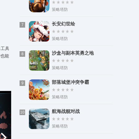
策略塔防
长安幻世绘
7
策略塔防
辑工具
沙盒与副本英勇之地
8
，也能
策略塔防
部落城堡冲突争霸
9
策略塔防
航海战舰对战
10
策略塔防