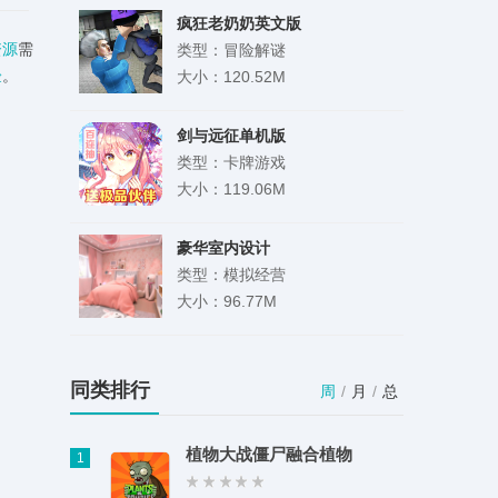
疯狂老奶奶英文版
资源
需
类型：冒险解谜
验
。
大小：120.52M
剑与远征单机版
类型：卡牌游戏
大小：119.06M
豪华室内设计
类型：模拟经营
大小：96.77M
花子动漫1.01版本
类型：影音娱乐
同类排行
周
/
月
/
总
大小：43.55M
植物大战僵尸融合植物
1
米坛社区BandBBS免费下载