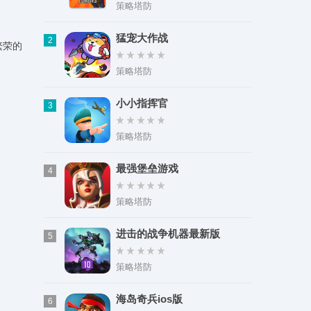
类型：实用工具
策略塔防
大小：9.64M
猛宠大作战
2
繁荣的
策略塔防
小小指挥官
3
策略塔防
最强堡垒游戏
4
策略塔防
进击的战争机器最新版
5
策略塔防
海岛奇兵ios版
6