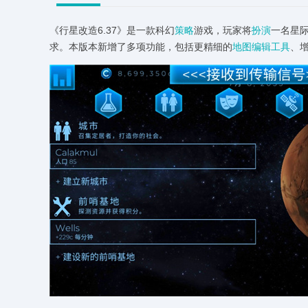
《行星改造6.37》是一款科幻
策略
游戏，玩家将
扮演
一名星
求。本版本新增了多项功能，包括更精细的
地图
编辑
工具
、