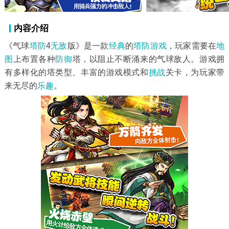
内容介绍
《气球
塔防
4
无敌
版》是一款
经典
的
塔防游戏
，玩家需要在
地
图
上布置各种
防御
塔，以阻止不断涌来的气球敌人。游戏拥
有多样化的塔类型、丰富的游戏模式和
挑战
关卡，为玩家带
来无尽的
乐趣
。