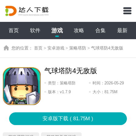
游戏
首页
软件
攻略
合集
最新
您的位置：
首页
>
安卓游戏
>
策略塔防
>
气球塔防4无敌版
气球塔防4无敌版
类型：
策略塔防
时间：
2026-05-29
16:2026
版本：
v1.7.9
大小：
81.75M
安卓版下载 ( 81.75M )