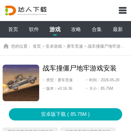
游戏
首页
软件
攻略
合集
最新
您的位置：
首页
>
安卓游戏
>
赛车竞速
>
战车撞僵尸地牢游戏安装
战车撞僵尸地牢游戏安装
类型：
赛车竞速
时间：
2026-05-28
15:2026
版本：
v0.16.36
大小：
85.75M
安卓版下载 ( 85.75M )