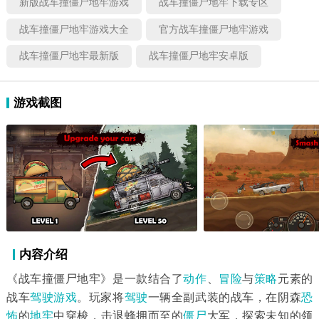
新版战车撞僵尸地牢游戏
战车撞僵尸地牢下载专区
战车撞僵尸地牢游戏大全
官方战车撞僵尸地牢游戏
战车撞僵尸地牢最新版
战车撞僵尸地牢安卓版
游戏截图
内容介绍
《战车撞僵尸地牢》是一款结合了
动作
、
冒险
与
策略
元素的
战车
驾驶游戏
。玩家将
驾驶
一辆全副武装的战车，在阴森
恐
怖
的
地牢
中穿梭，击退蜂拥而至的
僵尸
大军，探索未知的领