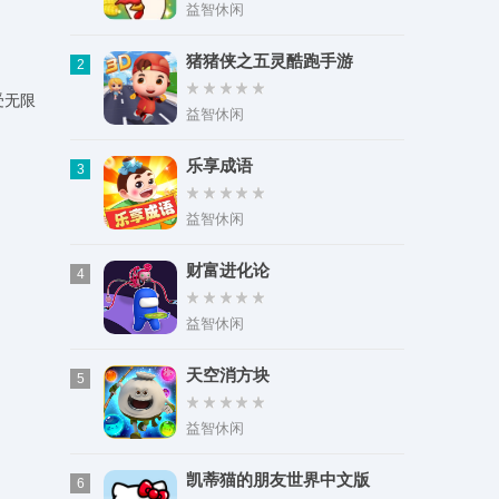
类型：实用工具
益智休闲
大小：24.96M
猪猪侠之五灵酷跑手游
2
受无限
益智休闲
乐享成语
3
益智休闲
财富进化论
4
益智休闲
天空消方块
5
益智休闲
凯蒂猫的朋友世界中文版
6