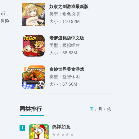
奴隶之剑游戏最新版
金币，
类型：角色扮演
的冒险
大小：110.92M
老爹蛋糕店中文版
类型：模拟经营
大小：58.83M
奇妙世界美食游戏
类型：益智休闲
大小：67.60M
libvio官方最新TV版
类型：影音娱乐
同类排行
周
/
月
/
总
大小：45.63M
鸡祥如意
1
小米耳机旧版本