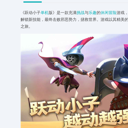
《跃动小子
单机
版》是一款充满
挑战
与
乐趣
的
休闲冒险
游戏
解锁新技能，最终击败邪恶势力，拯救世界。游戏以其精美
之旅。