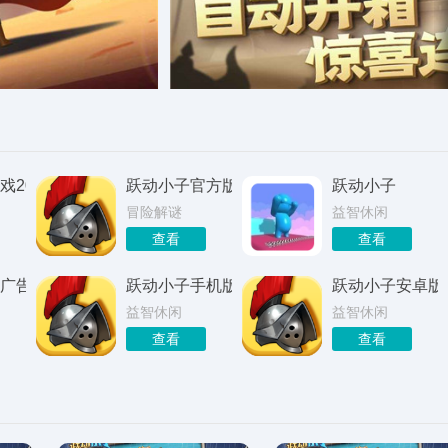
2026
跃动小子官方版
跃动小子
冒险解谜
益智休闲
查看
查看
广告版
跃动小子手机版
跃动小子安卓版
益智休闲
益智休闲
查看
查看