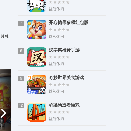
益智休闲
开心糖果猫领红包版
7
。其独
益智休闲
汉字英雄传手游
8
益智休闲
奇妙世界美食游戏
9
益智休闲
桥梁构造者游戏
10
益智休闲